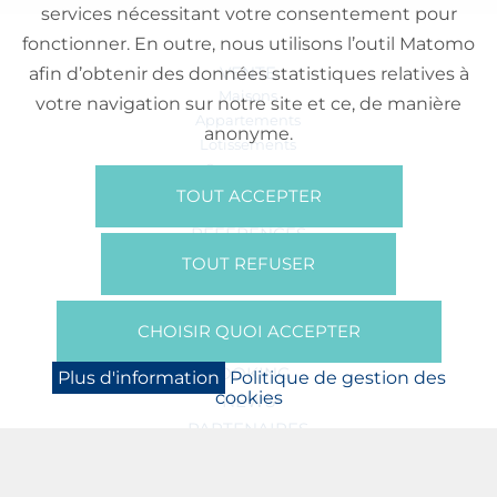
services nécessitant votre consentement pour
fonctionner. En outre, nous utilisons l’outil Matomo
VENTE
afin d’obtenir des données statistiques relatives à
Maisons
votre navigation sur notre site et ce, de manière
Appartements
anonyme.
Lotissements
Commerces
Bureaux
TOUT ACCEPTER
RÉFÉRENCES
SUR NOUS
TOUT REFUSER
Qui Sommes Nous?
Brochures/Vidéos
CHOISIR QUOI ACCEPTER
Presse
BOOKING
Plus d'information
Politique de gestion des
cookies
NEWS
PARTENAIRES
JOBS
PROTECTION DES DONNÉES