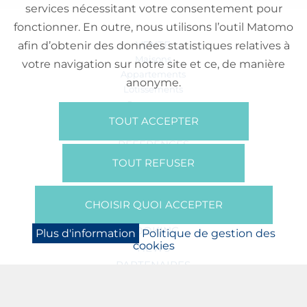
services nécessitant votre consentement pour
fonctionner. En outre, nous utilisons l’outil Matomo
VENTE
afin d’obtenir des données statistiques relatives à
Maisons
votre navigation sur notre site et ce, de manière
Appartements
anonyme.
Lotissements
Commerces
Bureaux
TOUT ACCEPTER
RÉFÉRENCES
SUR NOUS
TOUT REFUSER
Qui Sommes Nous?
Brochures/Vidéos
CHOISIR QUOI ACCEPTER
Presse
BOOKING
Plus d'information
Politique de gestion des
cookies
NEWS
PARTENAIRES
JOBS
PROTECTION DES DONNÉES