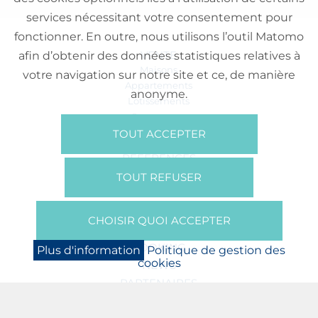
services nécessitant votre consentement pour
fonctionner. En outre, nous utilisons l’outil Matomo
VENTE
afin d’obtenir des données statistiques relatives à
Maisons
votre navigation sur notre site et ce, de manière
Appartements
anonyme.
Lotissements
Commerces
Bureaux
TOUT ACCEPTER
RÉFÉRENCES
SUR NOUS
TOUT REFUSER
Qui Sommes Nous?
Brochures/Vidéos
CHOISIR QUOI ACCEPTER
Presse
BOOKING
Plus d'information
Politique de gestion des
cookies
NEWS
PARTENAIRES
JOBS