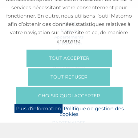
services nécessitant votre consentement pour
fonctionner. En outre, nous utilisons l’outil Matomo
VENTE
afin d’obtenir des données statistiques relatives à
Maisons
votre navigation sur notre site et ce, de manière
Appartements
anonyme.
Lotissements
Commerces
Bureaux
TOUT ACCEPTER
RÉFÉRENCES
SUR NOUS
TOUT REFUSER
Qui Sommes Nous?
Brochures/Vidéos
CHOISIR QUOI ACCEPTER
Presse
BOOKING
Plus d'information
Politique de gestion des
cookies
NEWS
PARTENAIRES
JOBS