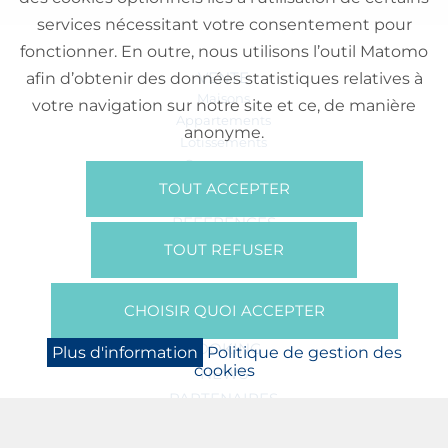
services nécessitant votre consentement pour
fonctionner. En outre, nous utilisons l’outil Matomo
VENTE
afin d’obtenir des données statistiques relatives à
Maisons
votre navigation sur notre site et ce, de manière
Appartements
anonyme.
Lotissements
Commerces
Bureaux
TOUT ACCEPTER
RÉFÉRENCES
SUR NOUS
TOUT REFUSER
Qui Sommes Nous?
Brochures/Vidéos
CHOISIR QUOI ACCEPTER
Presse
BOOKING
Plus d'information
Politique de gestion des
cookies
NEWS
PARTENAIRES
JOBS