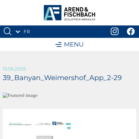
FR
DE
MENU
13.06.2025
39_Banyan_Weimershof_App_2-29