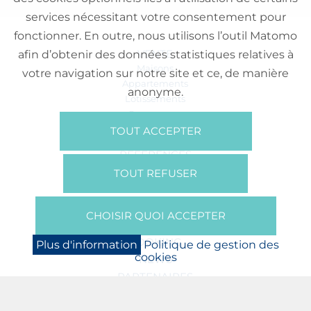
services nécessitant votre consentement pour
fonctionner. En outre, nous utilisons l’outil Matomo
VENTE
afin d’obtenir des données statistiques relatives à
Maisons
votre navigation sur notre site et ce, de manière
Appartements
anonyme.
Lotissements
Commerces
Bureaux
TOUT ACCEPTER
RÉFÉRENCES
SUR NOUS
TOUT REFUSER
Qui Sommes Nous?
Brochures/Vidéos
CHOISIR QUOI ACCEPTER
Presse
BOOKING
Plus d'information
Politique de gestion des
cookies
NEWS
PARTENAIRES
JOBS