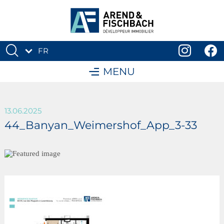
FR
DE
MENU
13.06.2025
44_Banyan_Weimershof_App_3-33