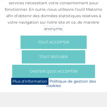
services nécessitant votre consentement pour
fonctionner. En outre, nous utilisons l’outil Matomo
VENTE
afin d’obtenir des données statistiques relatives à
Maisons
votre navigation sur notre site et ce, de manière
Appartements
anonyme.
Lotissements
Commerces
Bureaux
TOUT ACCEPTER
RÉFÉRENCES
SUR NOUS
TOUT REFUSER
Qui Sommes Nous?
Brochures/Vidéos
CHOISIR QUOI ACCEPTER
Presse
BOOKING
Plus d'information
Politique de gestion des
cookies
NEWS
PARTENAIRES
JOBS
PROTECTION DES DONNÉES