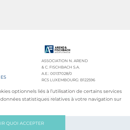
ASSOCIATION N. AREND
& C. FISCHBACH S.A.
A.E.: 00137028/0
IES
RCS LUXEMBOURG: B122596
TEL.: (+352) 32 75 76
es optionnels liés à l’utilisation de certains services
E-MAIL:
INFO@NA-CF.LU
données statistiques relatives à votre navigation sur
IR QUOI ACCEPTER