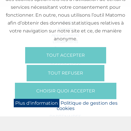
services nécessitant votre consentement pour
fonctionner. En outre, nous utilisons l’outil Matomo
VENTE
afin d’obtenir des données statistiques relatives à
Maisons
votre navigation sur notre site et ce, de manière
Appartements
anonyme.
Lotissements
Commerces
Bureaux
TOUT ACCEPTER
RÉFÉRENCES
SUR NOUS
TOUT REFUSER
Qui Sommes Nous?
Brochures/Vidéos
CHOISIR QUOI ACCEPTER
Presse
BOOKING
Plus d'information
Politique de gestion des
cookies
NEWS
PARTENAIRES
JOBS