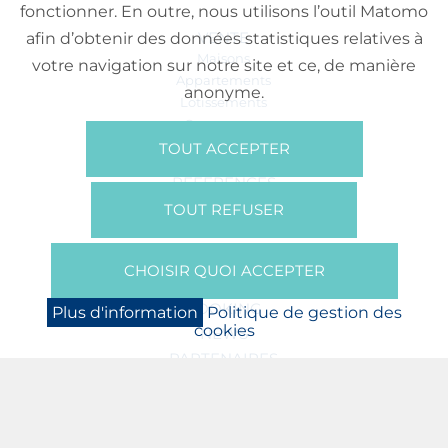
fonctionner. En outre, nous utilisons l’outil Matomo
VENTE
afin d’obtenir des données statistiques relatives à
Maisons
votre navigation sur notre site et ce, de manière
Appartements
anonyme.
Lotissements
Commerces
Bureaux
TOUT ACCEPTER
RÉFÉRENCES
SUR NOUS
TOUT REFUSER
Qui Sommes Nous?
Brochures/Vidéos
CHOISIR QUOI ACCEPTER
Presse
BOOKING
Plus d'information
Politique de gestion des
cookies
NEWS
PARTENAIRES
JOBS
PROTECTION DES DONNÉES
POLITIQUE DE GESTION DES COOKIES