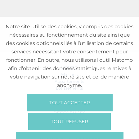
Notre site utilise des cookies, y compris des cookies
nécessaires au fonctionnement du site ainsi que
des cookies optionnels liés à l’utilisation de certains
services nécessitant votre consentement pour
fonctionner. En outre, nous utilisons l’outil Matomo
VENTE
afin d’obtenir des données statistiques relatives à
Maisons
votre navigation sur notre site et ce, de manière
Appartements
anonyme.
Lotissements
Commerces
Bureaux
TOUT ACCEPTER
RÉFÉRENCES
SUR NOUS
TOUT REFUSER
Qui Sommes Nous?
Brochures/Vidéos