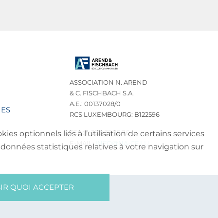
ASSOCIATION N. AREND
& C. FISCHBACH S.A.
A.E.: 00137028/0
IES
RCS LUXEMBOURG: B122596
TEL.: (+352) 32 75 76
es optionnels liés à l’utilisation de certains services
E-MAIL:
INFO@NA-CF.LU
données statistiques relatives à votre navigation sur
IR QUOI ACCEPTER