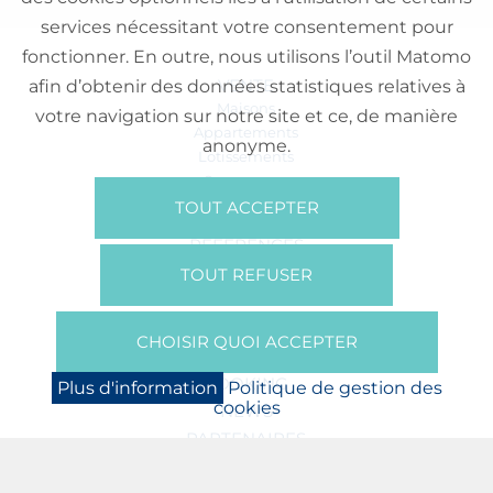
services nécessitant votre consentement pour
fonctionner. En outre, nous utilisons l’outil Matomo
VENTE
afin d’obtenir des données statistiques relatives à
Maisons
votre navigation sur notre site et ce, de manière
Appartements
anonyme.
Lotissements
Commerces
Bureaux
TOUT ACCEPTER
RÉFÉRENCES
SUR NOUS
TOUT REFUSER
Qui Sommes Nous?
Brochures/Vidéos
CHOISIR QUOI ACCEPTER
Presse
BOOKING
Plus d'information
Politique de gestion des
cookies
NEWS
PARTENAIRES
JOBS