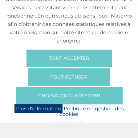
services nécessitant votre consentement pour
fonctionner. En outre, nous utilisons l’outil Matomo
VENTE
afin d’obtenir des données statistiques relatives à
Maisons
votre navigation sur notre site et ce, de manière
Appartements
anonyme.
Lotissements
Commerces
Bureaux
TOUT ACCEPTER
RÉFÉRENCES
SUR NOUS
TOUT REFUSER
Qui Sommes Nous?
Brochures/Vidéos
CHOISIR QUOI ACCEPTER
Presse
BOOKING
Plus d'information
Politique de gestion des
cookies
NEWS
PARTENAIRES
JOBS