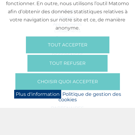
fonctionner. En outre, nous utilisons l’outil Matomo
VENTE
afin d’obtenir des données statistiques relatives à
Maisons
votre navigation sur notre site et ce, de manière
Appartements
anonyme.
Lotissements
Commerces
Bureaux
TOUT ACCEPTER
RÉFÉRENCES
SUR NOUS
TOUT REFUSER
Qui Sommes Nous?
Brochures/Vidéos
CHOISIR QUOI ACCEPTER
Presse
BOOKING
Plus d'information
Politique de gestion des
cookies
NEWS
PARTENAIRES
JOBS
PROTECTION DES DONNÉES
POLITIQUE DE GESTION DES COOKIES