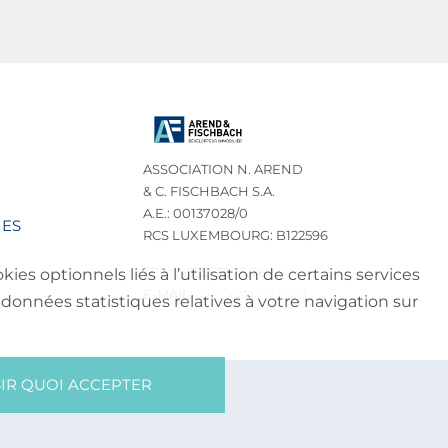
ASSOCIATION N. AREND
& C. FISCHBACH S.A.
A.E.: 00137028/0
IES
RCS LUXEMBOURG: B122596
TEL.: (+352) 32 75 76
es optionnels liés à l’utilisation de certains services
E-MAIL:
INFO@NA-CF.LU
données statistiques relatives à votre navigation sur
IR QUOI ACCEPTER