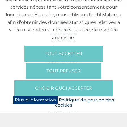
services nécessitant votre consentement pour
fonctionner. En outre, nous utilisons l’outil Matomo
VENTE
afin d’obtenir des données statistiques relatives à
Maisons
votre navigation sur notre site et ce, de manière
Appartements
anonyme.
Lotissements
Commerces
Bureaux
TOUT ACCEPTER
RÉFÉRENCES
SUR NOUS
TOUT REFUSER
Qui Sommes Nous?
Brochures/Vidéos
CHOISIR QUOI ACCEPTER
Presse
BOOKING
Plus d'information
Politique de gestion des
cookies
NEWS
PARTENAIRES
JOBS