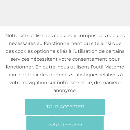
Notre site utilise des cookies, y compris des cookies
nécessaires au fonctionnement du site ainsi que
des cookies optionnels liés à l’utilisation de certains
services nécessitant votre consentement pour
fonctionner. En outre, nous utilisons l’outil Matomo
VENTE
afin d’obtenir des données statistiques relatives à
Maisons
votre navigation sur notre site et ce, de manière
Appartements
anonyme.
Lotissements
Commerces
Bureaux
TOUT ACCEPTER
RÉFÉRENCES
SUR NOUS
TOUT REFUSER
Qui Sommes Nous?