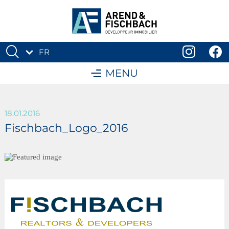
FR
DE
MENU
18.01.2016
Fischbach_Logo_2016