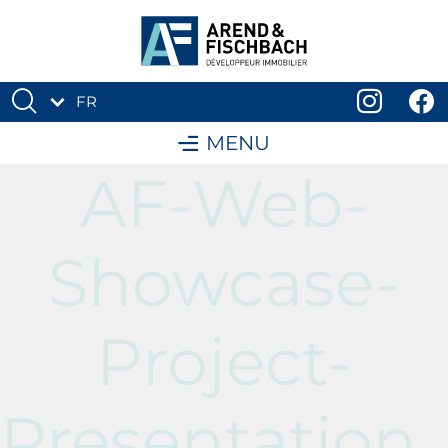
FR
DE
MENU
AF-Web-
Showcase-
Project-
Presentation