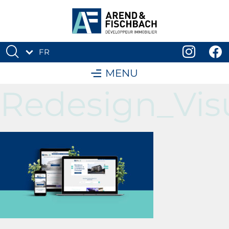
FR
DE
MENU
Redesign_Vis