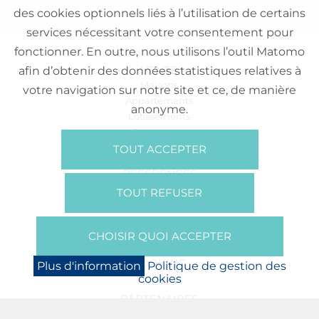
des cookies optionnels liés à l’utilisation de certains
services nécessitant votre consentement pour
fonctionner. En outre, nous utilisons l’outil Matomo
VENTE
afin d’obtenir des données statistiques relatives à
Maisons
votre navigation sur notre site et ce, de manière
Appartements
anonyme.
Lotissements
Commerces
Bureaux
TOUT ACCEPTER
RÉFÉRENCES
SUR NOUS
TOUT REFUSER
Qui Sommes Nous?
Brochures/Vidéos
CHOISIR QUOI ACCEPTER
Presse
BOOKING
Plus d'information
Politique de gestion des
cookies
NEWS
PARTENAIRES
JOBS