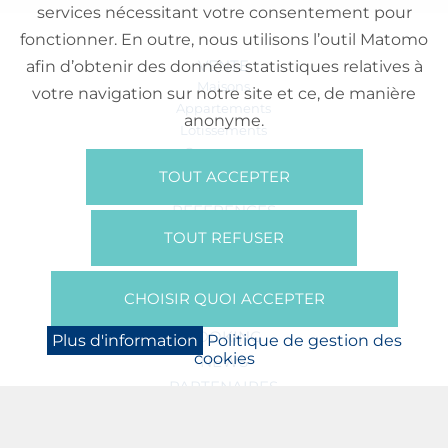
services nécessitant votre consentement pour
fonctionner. En outre, nous utilisons l’outil Matomo
VENTE
afin d’obtenir des données statistiques relatives à
Maisons
votre navigation sur notre site et ce, de manière
Appartements
anonyme.
Lotissements
Commerces
Bureaux
TOUT ACCEPTER
RÉFÉRENCES
SUR NOUS
TOUT REFUSER
Qui Sommes Nous?
Brochures/Vidéos
CHOISIR QUOI ACCEPTER
Presse
BOOKING
Plus d'information
Politique de gestion des
cookies
NEWS
PARTENAIRES
JOBS
PROTECTION DES DONNÉES