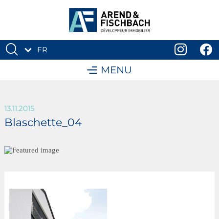
FR
DE
MENU
13.11.2015
Blaschette_04