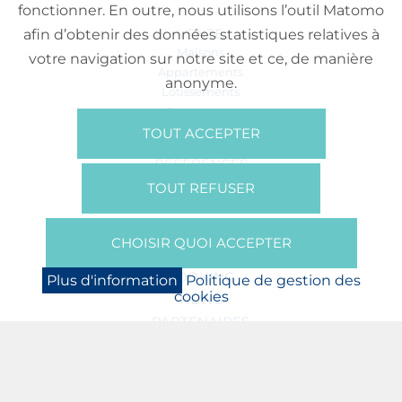
fonctionner. En outre, nous utilisons l’outil Matomo
VENTE
afin d’obtenir des données statistiques relatives à
Maisons
votre navigation sur notre site et ce, de manière
Appartements
anonyme.
Lotissements
Commerces
Bureaux
TOUT ACCEPTER
RÉFÉRENCES
SUR NOUS
TOUT REFUSER
Qui Sommes Nous?
Brochures/Vidéos
CHOISIR QUOI ACCEPTER
Presse
BOOKING
Plus d'information
Politique de gestion des
cookies
NEWS
PARTENAIRES
JOBS
PROTECTION DES DONNÉES
POLITIQUE DE GESTION DES COOKIES