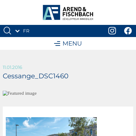
FR
DE
MENU
11.01.2016
Cessange_DSC1460