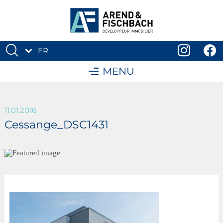
FR
DE
MENU
11.01.2016
Cessange_DSC1431