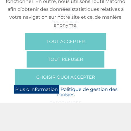
fonctionner. En outre, nous utilisons l’outil Matomo
VENTE
afin d’obtenir des données statistiques relatives à
Maisons
votre navigation sur notre site et ce, de manière
Appartements
anonyme.
Lotissements
Commerces
Bureaux
TOUT ACCEPTER
RÉFÉRENCES
SUR NOUS
TOUT REFUSER
Qui Sommes Nous?
Brochures/Vidéos
CHOISIR QUOI ACCEPTER
Presse
BOOKING
Plus d'information
Politique de gestion des
cookies
NEWS
PARTENAIRES
JOBS
PROTECTION DES DONNÉES
POLITIQUE DE GESTION DES COOKIES