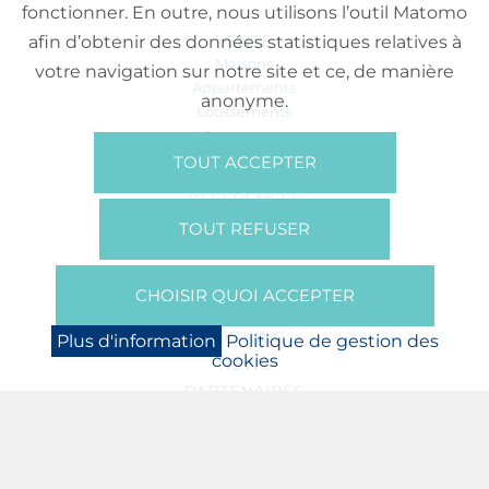
fonctionner. En outre, nous utilisons l’outil Matomo
VENTE
afin d’obtenir des données statistiques relatives à
Maisons
votre navigation sur notre site et ce, de manière
Appartements
anonyme.
Lotissements
Commerces
Bureaux
TOUT ACCEPTER
RÉFÉRENCES
SUR NOUS
TOUT REFUSER
Qui Sommes Nous?
Brochures/Vidéos
CHOISIR QUOI ACCEPTER
Presse
BOOKING
Plus d'information
Politique de gestion des
cookies
NEWS
PARTENAIRES
JOBS
PROTECTION DES DONNÉES
POLITIQUE DE GESTION DES COOKIES