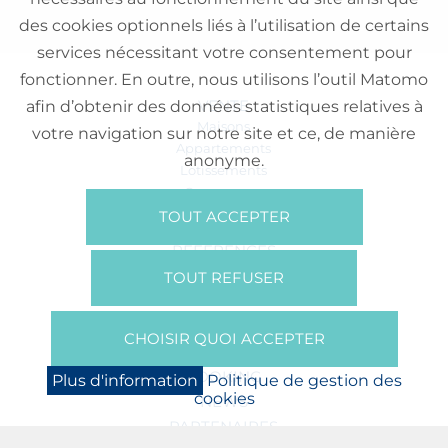
des cookies optionnels liés à l’utilisation de certains
services nécessitant votre consentement pour
fonctionner. En outre, nous utilisons l’outil Matomo
VENTE
afin d’obtenir des données statistiques relatives à
Maisons
votre navigation sur notre site et ce, de manière
Appartements
anonyme.
Lotissements
Commerces
Bureaux
TOUT ACCEPTER
RÉFÉRENCES
SUR NOUS
TOUT REFUSER
Qui Sommes Nous?
Brochures/Vidéos
CHOISIR QUOI ACCEPTER
Presse
BOOKING
Plus d'information
Politique de gestion des
cookies
NEWS
PARTENAIRES