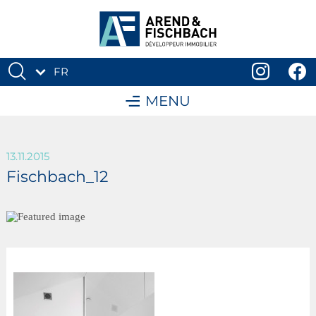
FR
DE
MENU
13.11.2015
Fischbach_12