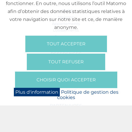
fonctionner. En outre, nous utilisons l’outil Matomo
VENTE
afin d’obtenir des données statistiques relatives à
Maisons
votre navigation sur notre site et ce, de manière
Appartements
anonyme.
Lotissements
Commerces
Bureaux
TOUT ACCEPTER
RÉFÉRENCES
SUR NOUS
TOUT REFUSER
Qui Sommes Nous?
Brochures/Vidéos
CHOISIR QUOI ACCEPTER
Presse
BOOKING
Plus d'information
Politique de gestion des
cookies
NEWS
PARTENAIRES
JOBS
PROTECTION DES DONNÉES
POLITIQUE DE GESTION DES COOKIES