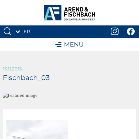
FR
DE
MENU
13.11.2015
Fischbach_03