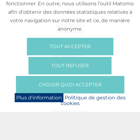
fonctionner. En outre, nous utilisons l’outil Matomo
VENTE
afin d’obtenir des données statistiques relatives à
Maisons
votre navigation sur notre site et ce, de manière
Appartements
anonyme.
Lotissements
Commerces
Bureaux
TOUT ACCEPTER
RÉFÉRENCES
SUR NOUS
TOUT REFUSER
Qui Sommes Nous?
Brochures/Vidéos
CHOISIR QUOI ACCEPTER
Presse
BOOKING
Plus d'information
Politique de gestion des
cookies
NEWS
PARTENAIRES
JOBS
PROTECTION DES DONNÉES
POLITIQUE DE GESTION DES COOKIES