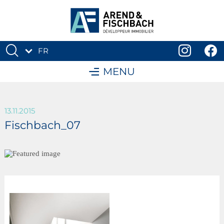
FR
DE
MENU
13.11.2015
Fischbach_07