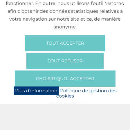
fonctionner. En outre, nous utilisons l’outil Matomo
VENTE
afin d’obtenir des données statistiques relatives à
Maisons
votre navigation sur notre site et ce, de manière
Appartements
anonyme.
Lotissements
Commerces
Bureaux
TOUT ACCEPTER
RÉFÉRENCES
SUR NOUS
TOUT REFUSER
Qui Sommes Nous?
Brochures/Vidéos
CHOISIR QUOI ACCEPTER
Presse
BOOKING
Plus d'information
Politique de gestion des
cookies
NEWS
PARTENAIRES
JOBS
PROTECTION DES DONNÉES
POLITIQUE DE GESTION DES COOKIES