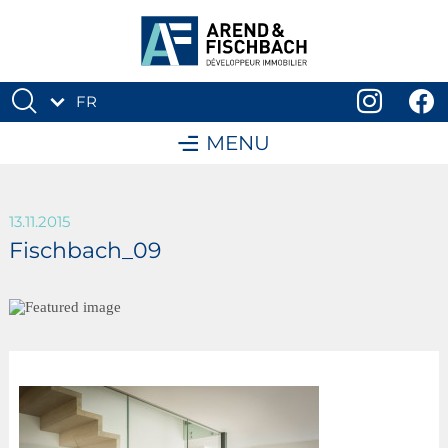
FR
DE
MENU
13.11.2015
Fischbach_09