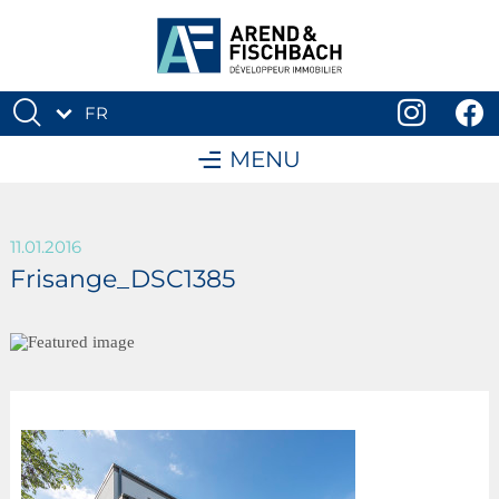
FR
DE
MENU
11.01.2016
Frisange_DSC1385