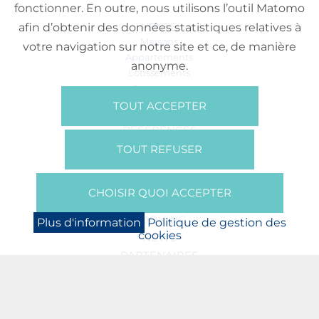
fonctionner. En outre, nous utilisons l’outil Matomo
VENTE
afin d’obtenir des données statistiques relatives à
Maisons
votre navigation sur notre site et ce, de manière
Appartements
anonyme.
Lotissements
Commerces
Bureaux
TOUT ACCEPTER
RÉFÉRENCES
SUR NOUS
TOUT REFUSER
Qui Sommes Nous?
Brochures/Vidéos
CHOISIR QUOI ACCEPTER
Presse
BOOKING
Plus d'information
Politique de gestion des
cookies
NEWS
PARTENAIRES
JOBS
PROTECTION DES DONNÉES
POLITIQUE DE GESTION DES COOKIES