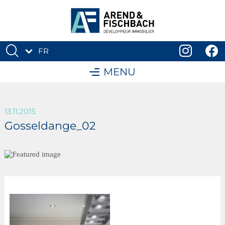
FR
DE
MENU
13.11.2015
Gosseldange_02