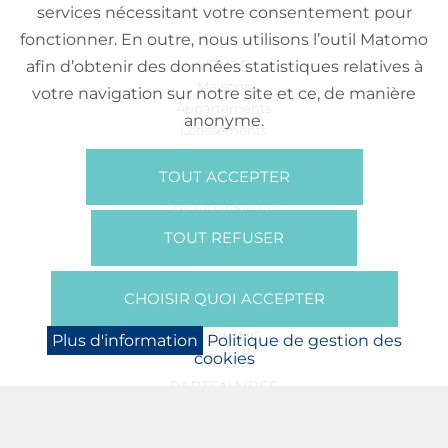
services nécessitant votre consentement pour
fonctionner. En outre, nous utilisons l’outil Matomo
VENTE
afin d’obtenir des données statistiques relatives à
Maisons
votre navigation sur notre site et ce, de manière
Appartements
anonyme.
Lotissements
Commerces
Bureaux
TOUT ACCEPTER
RÉFÉRENCES
SUR NOUS
TOUT REFUSER
Qui Sommes Nous?
Brochures/Vidéos
CHOISIR QUOI ACCEPTER
Presse
BOOKING
Plus d'information
Politique de gestion des
cookies
NEWS
PARTENAIRES
JOBS
PROTECTION DES DONNÉES