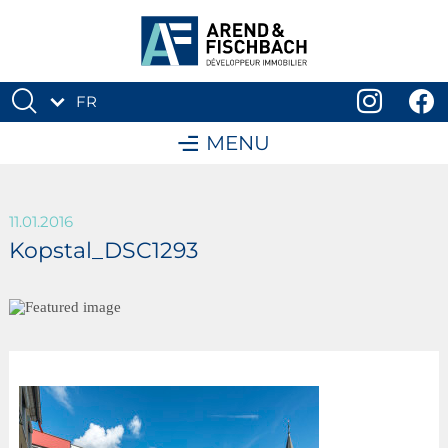
FR
DE
MENU
11.01.2016
Kopstal_DSC1293