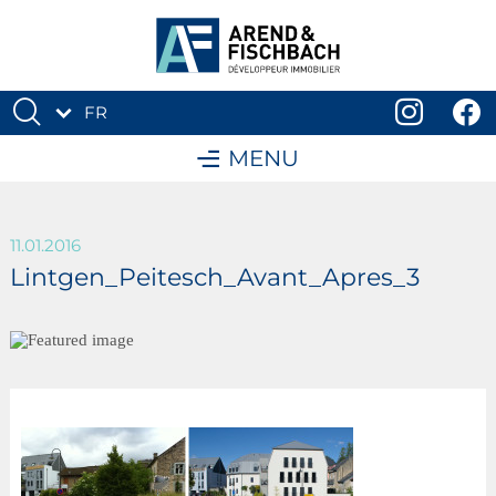
FR
DE
MENU
11.01.2016
Lintgen_Peitesch_Avant_Apres_3