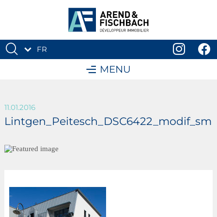
FR
DE
MENU
11.01.2016
Lintgen_Peitesch_DSC6422_modif_sm