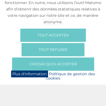
fonctionner. En outre, nous utilisons l’outil Matomo
VENTE
afin d’obtenir des données statistiques relatives à
Maisons
votre navigation sur notre site et ce, de manière
Appartements
anonyme.
Lotissements
Commerces
Bureaux
TOUT ACCEPTER
RÉFÉRENCES
SUR NOUS
TOUT REFUSER
Qui Sommes Nous?
Brochures/Vidéos
CHOISIR QUOI ACCEPTER
Presse
BOOKING
Plus d'information
Politique de gestion des
cookies
NEWS
PARTENAIRES
JOBS
PROTECTION DES DONNÉES
POLITIQUE DE GESTION DES COOKIES