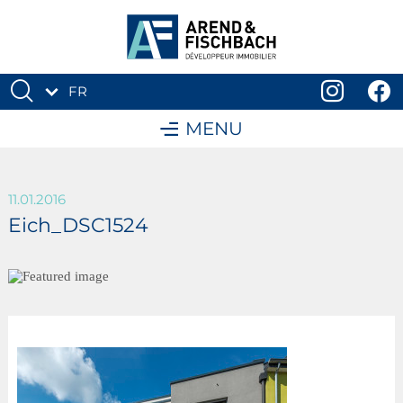
FR
DE
MENU
11.01.2016
Eich_DSC1524