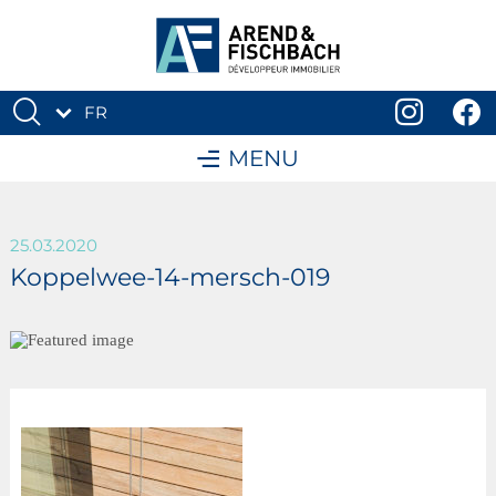
FR
DE
MENU
25.03.2020
Koppelwee-14-mersch-019