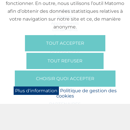
fonctionner. En outre, nous utilisons l’outil Matomo
VENTE
afin d’obtenir des données statistiques relatives à
Maisons
votre navigation sur notre site et ce, de manière
Appartements
anonyme.
Lotissements
Commerces
Bureaux
TOUT ACCEPTER
RÉFÉRENCES
SUR NOUS
TOUT REFUSER
Qui Sommes Nous?
Brochures/Vidéos
CHOISIR QUOI ACCEPTER
Presse
BOOKING
Plus d'information
Politique de gestion des
cookies
NEWS
PARTENAIRES
JOBS
PROTECTION DES DONNÉES
POLITIQUE DE GESTION DES COOKIES