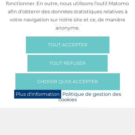
fonctionner. En outre, nous utilisons l’outil Matomo
VENTE
afin d’obtenir des données statistiques relatives à
Maisons
votre navigation sur notre site et ce, de manière
Appartements
anonyme.
Lotissements
Commerces
Bureaux
TOUT ACCEPTER
RÉFÉRENCES
SUR NOUS
TOUT REFUSER
Qui Sommes Nous?
Brochures/Vidéos
CHOISIR QUOI ACCEPTER
Presse
BOOKING
Plus d'information
Politique de gestion des
cookies
NEWS
PARTENAIRES
JOBS
PROTECTION DES DONNÉES
POLITIQUE DE GESTION DES COOKIES