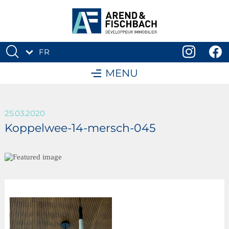
FR
DE
MENU
25.03.2020
Koppelwee-14-mersch-045