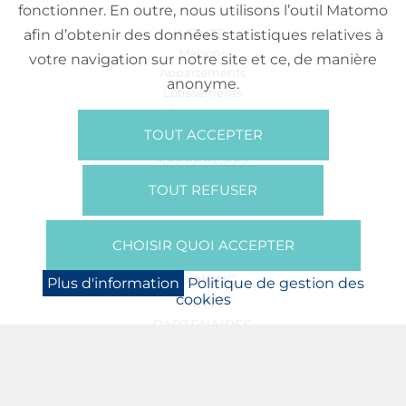
fonctionner. En outre, nous utilisons l’outil Matomo
VENTE
afin d’obtenir des données statistiques relatives à
Maisons
votre navigation sur notre site et ce, de manière
Appartements
anonyme.
Lotissements
Commerces
Bureaux
TOUT ACCEPTER
RÉFÉRENCES
SUR NOUS
TOUT REFUSER
Qui Sommes Nous?
Brochures/Vidéos
CHOISIR QUOI ACCEPTER
Presse
BOOKING
Plus d'information
Politique de gestion des
cookies
NEWS
PARTENAIRES
JOBS
PROTECTION DES DONNÉES
POLITIQUE DE GESTION DES COOKIES