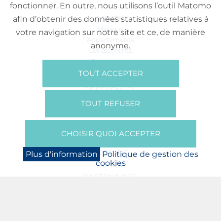
fonctionner. En outre, nous utilisons l’outil Matomo
VENTE
afin d’obtenir des données statistiques relatives à
Maisons
votre navigation sur notre site et ce, de manière
Appartements
anonyme.
Lotissements
Commerces
Bureaux
TOUT ACCEPTER
RÉFÉRENCES
SUR NOUS
TOUT REFUSER
Qui Sommes Nous?
Brochures/Vidéos
CHOISIR QUOI ACCEPTER
Presse
BOOKING
Plus d'information
Politique de gestion des
cookies
NEWS
PARTENAIRES
JOBS
PROTECTION DES DONNÉES
POLITIQUE DE GESTION DES COOKIES