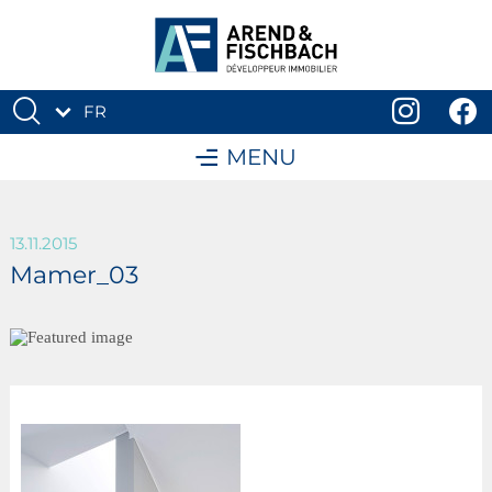
FR
DE
MENU
13.11.2015
Mamer_03