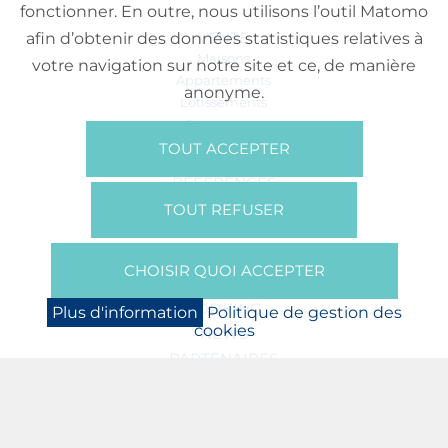
fonctionner. En outre, nous utilisons l’outil Matomo
VENTE
afin d’obtenir des données statistiques relatives à
Maisons
votre navigation sur notre site et ce, de manière
Appartements
anonyme.
Lotissements
Commerces
Bureaux
TOUT ACCEPTER
RÉFÉRENCES
SUR NOUS
TOUT REFUSER
Qui Sommes Nous?
Brochures/Vidéos
CHOISIR QUOI ACCEPTER
Presse
BOOKING
Plus d'information
Politique de gestion des
cookies
NEWS
PARTENAIRES
JOBS
PROTECTION DES DONNÉES
POLITIQUE DE GESTION DES COOKIES