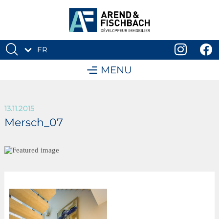
FR
DE
MENU
13.11.2015
Mersch_07