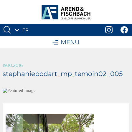
FR
DE
MENU
19.10.2016
stephaniebodart_mp_temoin02_005