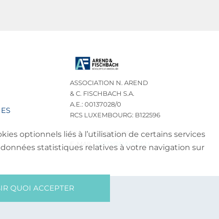
ASSOCIATION N. AREND
& C. FISCHBACH S.A.
A.E.: 00137028/0
IES
RCS LUXEMBOURG: B122596
TEL.: (+352) 32 75 76
es optionnels liés à l’utilisation de certains services
E-MAIL:
INFO@NA-CF.LU
données statistiques relatives à votre navigation sur
IR QUOI ACCEPTER