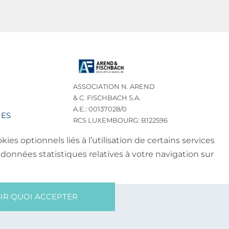
ASSOCIATION N. AREND
& C. FISCHBACH S.A.
A.E.: 00137028/0
IES
RCS LUXEMBOURG: B122596
TEL.: (+352) 32 75 76
es optionnels liés à l’utilisation de certains services
E-MAIL:
INFO@NA-CF.LU
données statistiques relatives à votre navigation sur
IR QUOI ACCEPTER