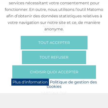
services nécessitant votre consentement pour
fonctionner. En outre, nous utilisons l’outil Matomo
VENTE
afin d’obtenir des données statistiques relatives à
Maisons
votre navigation sur notre site et ce, de manière
Appartements
anonyme.
Lotissements
Commerces
Bureaux
TOUT ACCEPTER
RÉFÉRENCES
SUR NOUS
TOUT REFUSER
Qui Sommes Nous?
Brochures/Vidéos
CHOISIR QUOI ACCEPTER
Presse
BOOKING
Plus d'information
Politique de gestion des
cookies
NEWS
PARTENAIRES
JOBS
PROTECTION DES DONNÉES