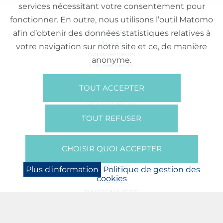
services nécessitant votre consentement pour
fonctionner. En outre, nous utilisons l’outil Matomo
VENTE
afin d’obtenir des données statistiques relatives à
Maisons
votre navigation sur notre site et ce, de manière
Appartements
anonyme.
Lotissements
Commerces
Bureaux
TOUT ACCEPTER
RÉFÉRENCES
SUR NOUS
TOUT REFUSER
Qui Sommes Nous?
Brochures/Vidéos
CHOISIR QUOI ACCEPTER
Presse
BOOKING
Plus d'information
Politique de gestion des
cookies
NEWS
PARTENAIRES
JOBS
PROTECTION DES DONNÉES