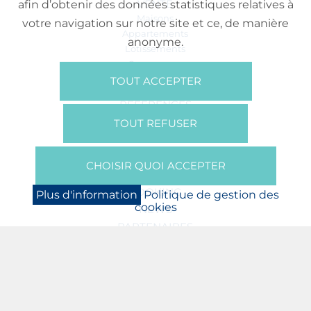
VENTE
afin d’obtenir des données statistiques relatives à
Maisons
votre navigation sur notre site et ce, de manière
Appartements
anonyme.
Lotissements
Commerces
Bureaux
TOUT ACCEPTER
RÉFÉRENCES
SUR NOUS
TOUT REFUSER
Qui Sommes Nous?
Brochures/Vidéos
CHOISIR QUOI ACCEPTER
Presse
BOOKING
Plus d'information
Politique de gestion des
cookies
NEWS
PARTENAIRES
JOBS
PROTECTION DES DONNÉES
POLITIQUE DE GESTION DES COOKIES
MENTIONS LÉGALES