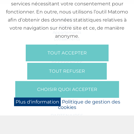
services nécessitant votre consentement pour
fonctionner. En outre, nous utilisons l’outil Matomo
VENTE
afin d’obtenir des données statistiques relatives à
Maisons
votre navigation sur notre site et ce, de manière
Appartements
anonyme.
Lotissements
Commerces
Bureaux
TOUT ACCEPTER
RÉFÉRENCES
SUR NOUS
TOUT REFUSER
Qui Sommes Nous?
Brochures/Vidéos
CHOISIR QUOI ACCEPTER
Presse
BOOKING
Plus d'information
Politique de gestion des
cookies
NEWS
PARTENAIRES
JOBS
PROTECTION DES DONNÉES